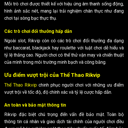
Mỗi trò chơi được thiết kế với hiệu ứng âm thanh sống động,
hình ảnh sắc nét, mang lại trải nghiệm chân thực như đang
chơi tại sòng bạc thực thụ.
Các trò chơi đổi thưởng hấp dẫn
Ngoài slot, Rikvip còn có các trò chơi đổi thưởng đa dạng
như baccarat, blackjack hay roulette với luật chơi dễ hiểu và
tỷ lệ thắng cao. Người chơi có thể thử vận may và chiến thuật
của mình trong môi trường minh bạch và công bằng.
Ưu điểm vượt trội của Thể Thao Rikvip
Thể Thao Rikvip
chinh phục người chơi với những ưu điểm
vượt trội về tốc độ, độ chính xác và tỷ lệ cược hấp dẫn.
An toàn và bảo mật thông tin
Rikvip đặc biệt chú trọng đến vấn đề bảo mật. Toàn bộ
thông tin cá nhân và giao dịch tài chính của người chơi đều