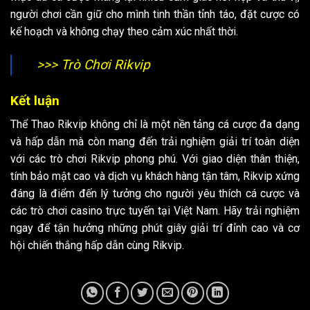
người chơi cần giữ cho mình tinh thần tỉnh táo, đặt cược có
kế hoạch và không chạy theo cảm xúc nhất thời.
>>> Trò Chơi Rikvip
Kết luận
Thể Thao Rikvip không chỉ là một nền tảng cá cược đa dạng
và hấp dẫn mà còn mang đến trải nghiệm giải trí toàn diện
với các trò chơi Rikvip phong phú. Với giao diện thân thiện,
tính bảo mật cao và dịch vụ khách hàng tận tâm, Rikvip xứng
đáng là điểm đến lý tưởng cho người yêu thích cá cược và
các trò chơi casino trực tuyến tại Việt Nam. Hãy trải nghiệm
ngay để tận hưởng những phút giây giải trí đỉnh cao và cơ
hội chiến thắng hấp dẫn cùng Rikvip.