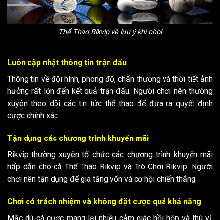
Thể Thao Rikvip về lưu ý khi chơi
Luôn cập nhật thông tin trận đấu
Thông tin về đội hình, phong độ, chấn thương và thời tiết ảnh
hưởng rất lớn đến kết quả trận đấu. Người chơi nên thường
xuyên theo dõi các tin tức thể thao để đưa ra quyết định
cược chính xác.
Tận dụng các chương trình khuyến mãi
Rikvip thường xuyên tổ chức các chương trình khuyến mãi
hấp dẫn cho cả Thể Thao Rikvip và Trò Chơi Rikvip. Người
chơi nên tận dụng để gia tăng vốn và cơ hội chiến thắng.
Chơi có trách nhiệm và không đặt cược quá khả năng
Mặc dù cá cược mang lại nhiều cảm giác hồi hộp và thú vị,