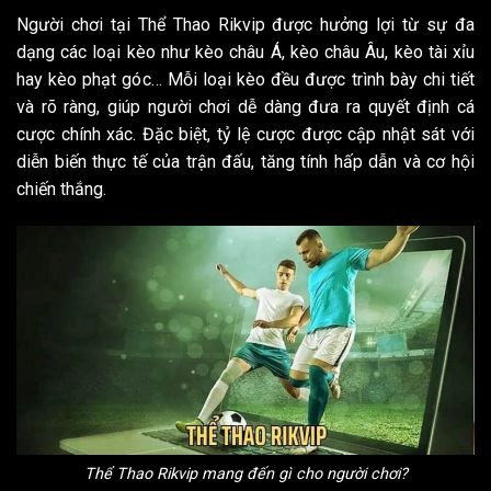
Người chơi tại Thể Thao Rikvip được hưởng lợi từ sự đa
dạng các loại kèo như kèo châu Á, kèo châu Âu, kèo tài xỉu
hay kèo phạt góc… Mỗi loại kèo đều được trình bày chi tiết
và rõ ràng, giúp người chơi dễ dàng đưa ra quyết định cá
cược chính xác. Đặc biệt, tỷ lệ cược được cập nhật sát với
diễn biến thực tế của trận đấu, tăng tính hấp dẫn và cơ hội
chiến thắng.
Thể Thao Rikvip mang đến gì cho người chơi?