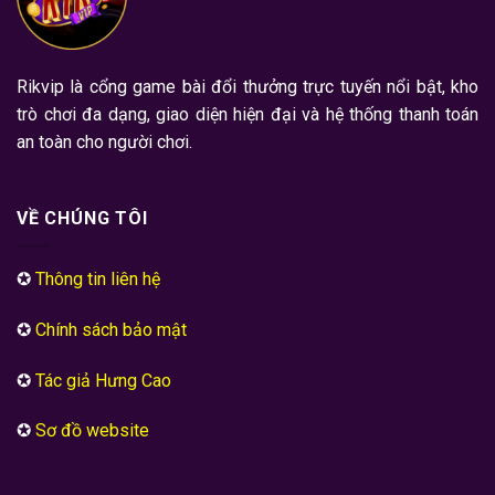
Rikvip là cổng game bài đổi thưởng trực tuyến nổi bật, kho
trò chơi đa dạng, giao diện hiện đại và hệ thống thanh toán
an toàn cho người chơi.
VỀ CHÚNG TÔI
✪
Thông tin liên hệ
✪
Chính sách bảo mật
✪
Tác giả Hưng Cao
✪
Sơ đồ website