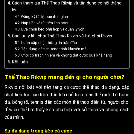
Cách tham gia Thể Thao Rikvip và tận dụng cơ hội thắng
lớn
Đăng ký tài khoản đơn giản
Nạp tiền và rút tiền linh hoạt
Lựa chọn kèo phù hợp và quản lý vốn
Các lưu ý khi chơi Thể Thao Rikvip và trò chơi Rikvip
Luôn cập nhật thông tin trận đấu
Tận dụng các chương trình khuyến mãi
Chơi có trách nhiệm và không đặt cược quá khả năng
Kết luận
Thể Thao Rikvip mang đến gì cho người chơi?
Rikvip nổi bật với nền tảng cá cược thể thao đa dạng, cập
nhật liên tục các trận đấu lớn nhỏ trên toàn thế giới. Từ bóng
đá, bóng rổ, tennis đến các môn thể thao điện tử, người chơi
đều có thể tìm thấy kèo phù hợp với sở thích và phong cách
của mình.
Sự đa dạng trong kèo cá cược