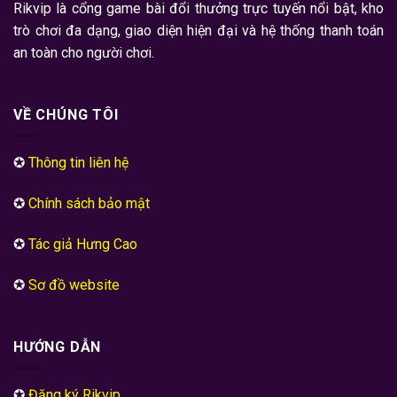
Rikvip là cổng game bài đổi thưởng trực tuyến nổi bật, kho
trò chơi đa dạng, giao diện hiện đại và hệ thống thanh toán
an toàn cho người chơi.
VỀ CHÚNG TÔI
✪
Thông tin liên hệ
✪
Chính sách bảo mật
✪
Tác giả Hưng Cao
✪
Sơ đồ website
HƯỚNG DẪN
✪
Đăng ký Rikvip