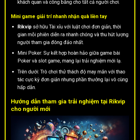
khách quan và công bằng cho tất cả người chơi.
Mini game giải trí nhanh nhận quà liền tay
Rikvip
sở hữu Tài xỉu với luật chơi đơn giản, thời
gian mỗi phiên diễn ra nhanh chóng và thu hút lượng
người tham gia đông đảo nhất.
Mini Poker: Sự kết hợp hoàn hảo giữa game bài
Poker và slot game, mang lại trải nghiệm mới lạ.
Trên dưới: Trò chơi thử thách độ may mắn với thao
tác cực kỳ đơn giản nhưng phần thưởng lại vô cùng
hấp dẫn.
Hướng dẫn tham gia trải nghiệm tại Rikvip
cho người mới