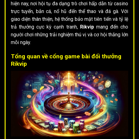
hiện nay, nơi hội tụ đa dạng trò chơi hấp dẫn từ casino
trực tuyến, bắn cá, nổ hũ đến thể thao và đá gà. Với
giao diện thân thiện, hệ thống bảo mật tiên tiến và tỷ lệ
trả thưởng cực kỳ cạnh tranh,
Rikvip
mang đến cho
người chơi những trải nghiệm thú vị và cơ hội thắng lớn
mỗi ngày.
Tổng quan về cổng game bài đổi thưởng
Rikvip