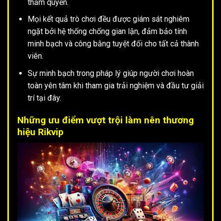
thẩm quyền.
Mọi kết quả trò chơi đều được giám sát nghiêm
ngặt bởi hệ thống chống gian lận, đảm bảo tính
minh bạch và công bằng tuyệt đối cho tất cả thành
viên.
Sự minh bạch trong pháp lý giúp người chơi hoàn
toàn yên tâm khi tham gia trải nghiệm và đầu tư giải
trí tại đây.
Những ưu điểm vượt trội làm nên thương
hiệu Rikvip