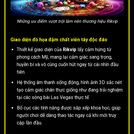
Những ưu điểm vượt trội làm nên thương hiệu Rikvip
Giao diện đồ họa đậm chất viễn tây độc đáo
Thiết kế giao diện của
Rikvip
lấy cảm hứng từ
phong cách Mỹ, mang lại cảm giác sang trọng,
huyền bí và vô cùng cuốn hút ngay từ cái nhìn đầu
tiên.
Hệ thống âm thanh sống động, hình ảnh 3D sắc nét
tạo cảm giác chân thực giống như đang trải nghiệm
tại các sòng bài Las Vegas thực tế.
Bố cục các tính năng được sắp xếp khoa học, giúp
người chơi dễ dàng thao tác ngay cả khi mới truy
cập lần đầu.