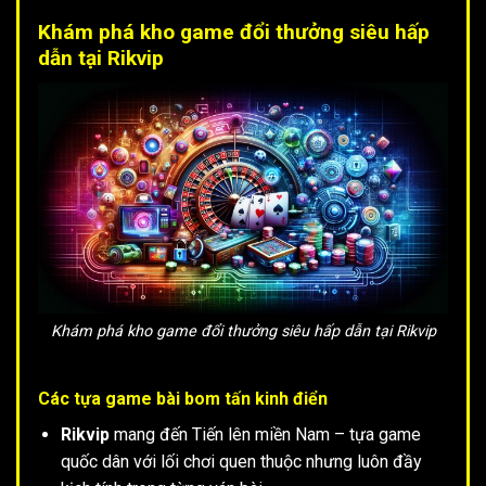
Khám phá kho game đổi thưởng siêu hấp
dẫn tại Rikvip
Khám phá kho game đổi thưởng siêu hấp dẫn tại Rikvip
Các tựa game bài bom tấn kinh điển
Rikvip
mang đến Tiến lên miền Nam – tựa game
quốc dân với lối chơi quen thuộc nhưng luôn đầy