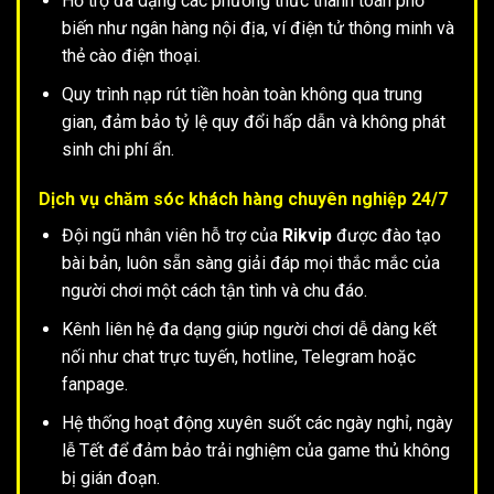
Hỗ trợ đa dạng các phương thức thanh toán phổ
biến như ngân hàng nội địa, ví điện tử thông minh và
thẻ cào điện thoại.
Quy trình nạp rút tiền hoàn toàn không qua trung
gian, đảm bảo tỷ lệ quy đổi hấp dẫn và không phát
sinh chi phí ẩn.
Dịch vụ chăm sóc khách hàng chuyên nghiệp 24/7
Đội ngũ nhân viên hỗ trợ của
Rikvip
được đào tạo
bài bản, luôn sẵn sàng giải đáp mọi thắc mắc của
người chơi một cách tận tình và chu đáo.
Kênh liên hệ đa dạng giúp người chơi dễ dàng kết
nối như chat trực tuyến, hotline, Telegram hoặc
fanpage.
Hệ thống hoạt động xuyên suốt các ngày nghỉ, ngày
lễ Tết để đảm bảo trải nghiệm của game thủ không
bị gián đoạn.