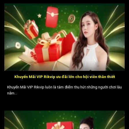
Khuyến Mãi VIP Rikvip ưu đãi lớn cho hội viên thân thiết
Khuyến Mãi VIP Rikvip luôn là tâm điểm thu hút những người chơi lâu
năm...