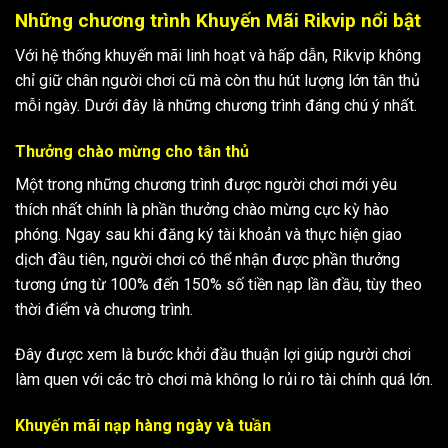
Những chương trình Khuyến Mãi Rikvip nổi bật
Với hệ thống khuyến mãi linh hoạt và hấp dẫn, Rikvip không
chỉ giữ chân người chơi cũ mà còn thu hút lượng lớn tân thủ
mỗi ngày. Dưới đây là những chương trình đáng chú ý nhất.
Thưởng chào mừng cho tân thủ
Một trong những chương trình được người chơi mới yêu
thích nhất chính là phần thưởng chào mừng cực kỳ hào
phóng. Ngay sau khi đăng ký tài khoản và thực hiện giao
dịch đầu tiên, người chơi có thể nhận được phần thưởng
tương ứng từ 100% đến 150% số tiền nạp lần đầu, tùy theo
thời điểm và chương trình.
Đây được xem là bước khởi đầu thuận lợi giúp người chơi
làm quen với các trò chơi mà không lo rủi ro tài chính quá lớn.
Khuyến mãi nạp hàng ngày và tuần