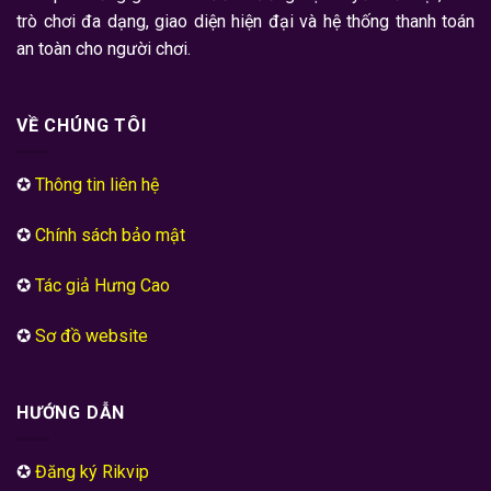
trò chơi đa dạng, giao diện hiện đại và hệ thống thanh toán
an toàn cho người chơi.
VỀ CHÚNG TÔI
✪
Thông tin liên hệ
✪
Chính sách bảo mật
✪
Tác giả Hưng Cao
✪
Sơ đồ website
HƯỚNG DẪN
✪
Đăng ký Rikvip