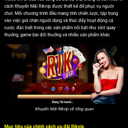
cách Khuyến Mãi Rikvip được thiết kế để phục vụ người
chơi. Mỗi chương trình đều mang tính chiến lược, tập trung
vào việc giữ chân người dùng và thúc đẩy hoạt động cá
cược, đặc biệt trong các sản phẩm nổi bật như slot quay
thưởng, game bài đổi thưởng và nhiều sản phẩm khác.
Khuyến Mãi Rikvip về tổng quan
Mục tiêu của chính sách ưu đãi Rikvip