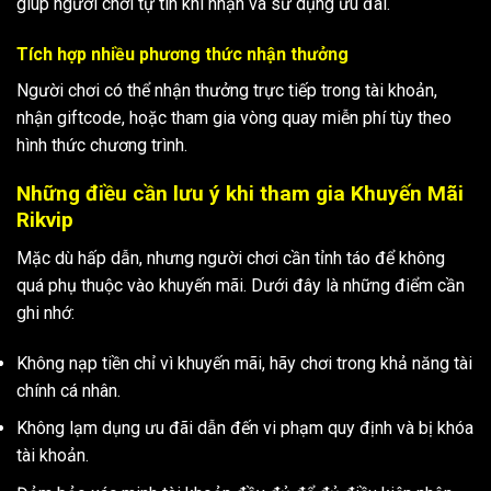
giúp người chơi tự tin khi nhận và sử dụng ưu đãi.
Tích hợp nhiều phương thức nhận thưởng
Người chơi có thể nhận thưởng trực tiếp trong tài khoản,
nhận giftcode, hoặc tham gia vòng quay miễn phí tùy theo
hình thức chương trình.
Những điều cần lưu ý khi tham gia Khuyến Mãi
Rikvip
Mặc dù hấp dẫn, nhưng người chơi cần tỉnh táo để không
quá phụ thuộc vào khuyến mãi. Dưới đây là những điểm cần
ghi nhớ:
Không nạp tiền chỉ vì khuyến mãi, hãy chơi trong khả năng tài
chính cá nhân.
Không lạm dụng ưu đãi dẫn đến vi phạm quy định và bị khóa
tài khoản.